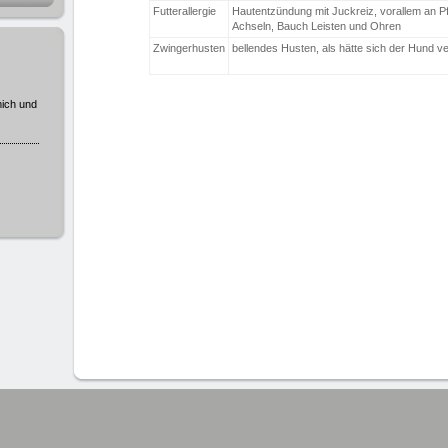
Futterallergie
Hautentzündung mit Juckreiz, vorallem an Pf
Achseln, Bauch Leisten und Ohren
Zwingerhusten
bellendes Husten, als hätte sich der Hund v
mich und