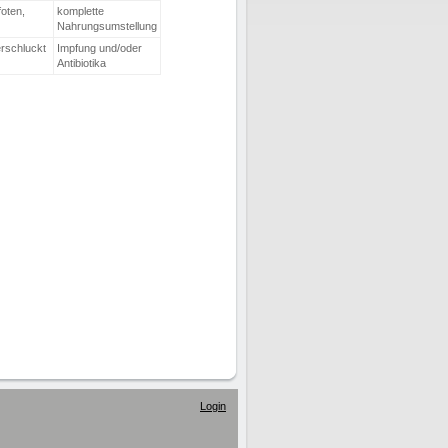
oten,
komplette
Nahrungsumstellung
erschluckt
Impfung und/oder
Antibiotika
Login