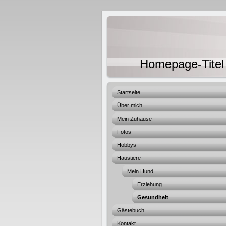
Homepage-Titel
Startseite
Über mich
Mein Zuhause
Fotos
Hobbys
Haustiere
Mein Hund
Erziehung
Gesundheit
Gästebuch
Kontakt